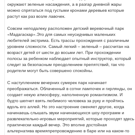
окружают зеленые насаждения, а в разгар дневной жары
можно спрятаться под густыми кронами деревьев которые
растут как раз возле лавочек.
Совсем неподалеку расположен детский веревочный парк
«Мадагаскар».Это для самых неусидчивых маленьких
любителей экстрима. Есть трассы прохождения с различным
уровнем сложности. Самый легкий – зеленый – рассчитан на
возраст детей от шести до восьми лет. При прохождении
полосы за ребенком наблюдает опытный инструктор, который
следит за безопасным преодолением препятствий, так что
родители могут быть совершено спокойны.
С наступлением вечерних сумерек парк начинает
преображаться. Облаченный в сотни лампочек и гирлянды, он
создает некую атмосферу, наполненную романтизмом. И
будто шепчет взять любимого человека за руку и пройтись
вдоль его аллей. Но это настроение сменяет другое, когда
начинаешь слышать звуки начинающихся шоу-программ и
развлекательно-игровых мероприятий, которые проходят здесь
практически каждый вечер. Это вполне достойная
альтернатива времяпрепровождению в баре или на каком-то