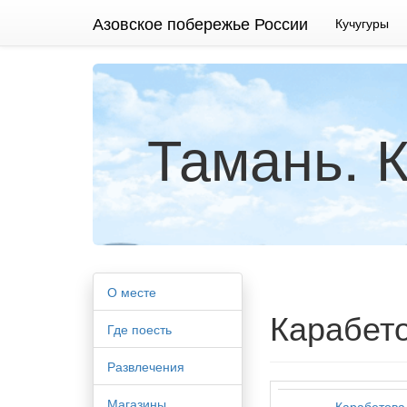
Азовское побережье России
Кучугуры
Тамань. К
О месте
Карабето
Где поесть
Развлечения
Магазины
Карабетова