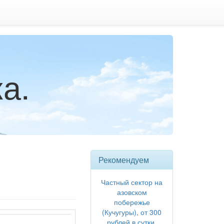
а.
Рекомендуем
Частный сектор на
азовском
побережье
(Кучугуры), от 300
рублей в сутки.